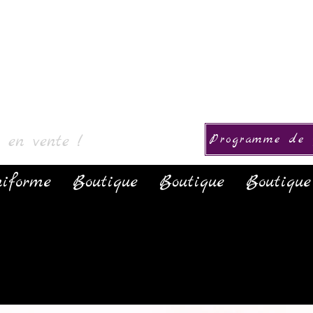
ollection
s en vente !
Programme de f
iforme
Boutique
Boutique
Boutique