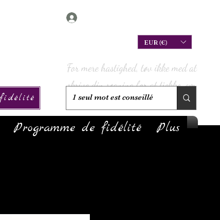
Connexion
EUR (€)
For mere hastighed, tøv ikke med at
skrive din søgning for at tjekke, om
idélité
vi har den på lager!
Programme de fidélité
Plus