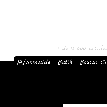
Laur' Art & C
+ de 15 000 article
Hjemmeside
Butik
Bouton Un