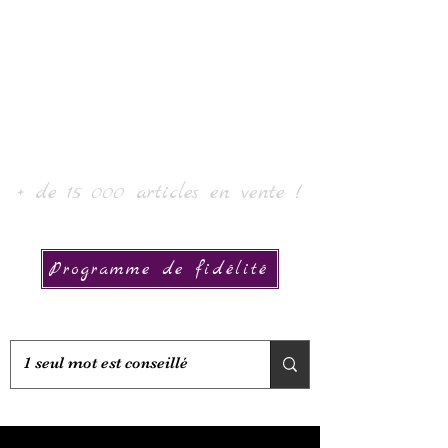
Laur' Art & Collection
+ de 15 000 articles en vente !
Programme de fidélité