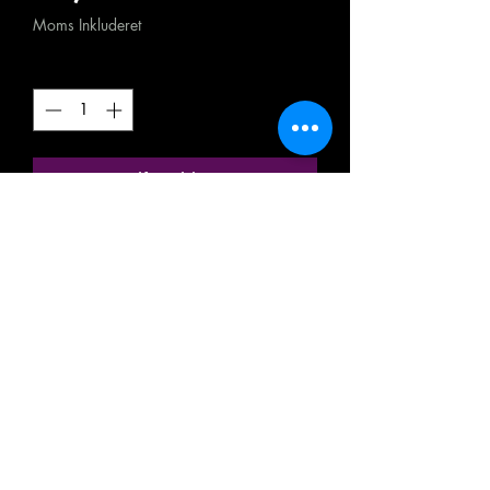
Moms Inkluderet
Antal
*
Tilføj til kurv
Køb nu
ANCIENNE MINIATURE / MODÈLE
RÉDUIT / MODÉLISME
FERROVIAIRE
MARQUE: FALLER
RÉFÉRENCE N° 1121
SPÉCIAL FRANCE
MAISON IMMEUBLE DE VILLE
MITOYEN SUR UNE FAÇADE