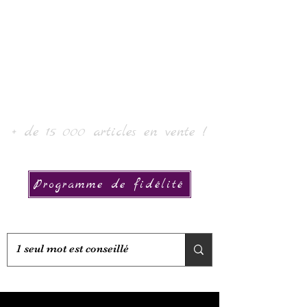
Laur' Art & Collection
+ de 15 000 articles en vente !
Programme de fidélité