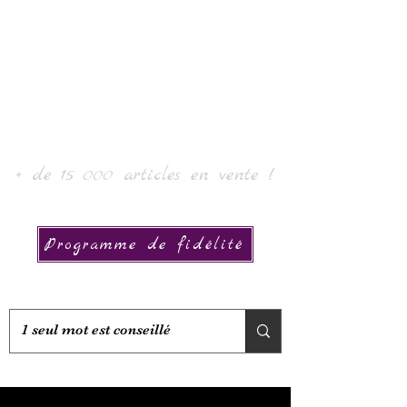
Laur' Art & Collection
+ de 15 000 articles en vente !
Programme de fidélité