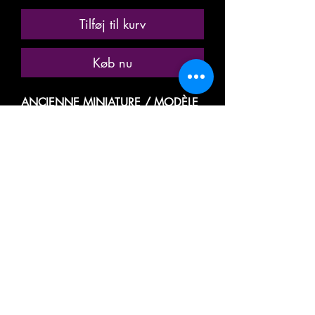
Tilføj til kurv
Køb nu
ANCIENNE MINIATURE / MODÈLE
RÉDUIT / MODÉLISME
FERROVIAIRE
MARQUE: FRANCE TRAINS
RÉFÉRENCE N° 251
VOITURE VOYAGEUR, PASSAGER,
TOURISME GRANDES LIGNES
EXPRESS
A RIVETS
A 8 COMPARTIMENTS
1ere CLASSE
TYPE OCEM
DE LA SOCIÉTÉ NATIONALE DES