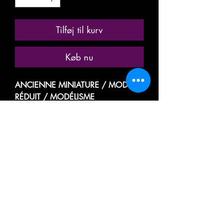
Tilføj til kurv
Køb nu
ANCIENNE MINIATURE / MODÈLE
RÉDUIT / MODÉLISME
FERROVIAIRE
MARQUE: GéGé
RÉFÉRENCE N° 6411-20
WAGON PLATEAU DE FRET
WAGON TOMBEREAU PLAT A
RIDELLES BASSES
PRÉSENCE DE TROUES SUR LA
PLATEFORME POUR AJOUTER DES
BARRES ET FAIRE RANCHER
SANS CHARGEMENT