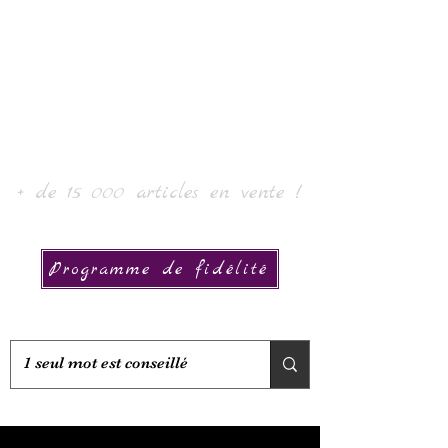
Laur' Art & Collection
+ de 15 000 articles en vente !
Programme de fidélité