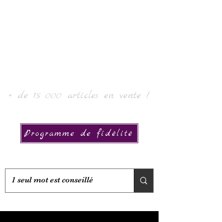
Laur' Art & Collection
+ de 15 000 articles en vente !
Programme de fidélité