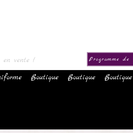
ollection
s en vente !
Programme de f
iforme
Boutique
Boutique
Boutique