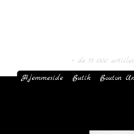
Laur' Art & C
+ de 15 000 article
Hjemmeside
Butik
Bouton Un