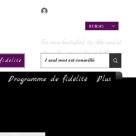
Connexion
EUR (€)
For mere hastighed, tøv ikke med at
skrive din søgning for at tjekke, om
idélité
vi har den på lager!
Programme de fidélité
Plus