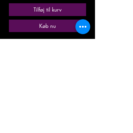
Tilføj til kurv
Køb nu
ANCIENNE MINIATURE / MODÈLE
RÉDUIT / MODÉLISME
FERROVIAIRE
MARQUE: JOUEF
RÉFÉRENCE: N° 5123
FOURGON DE SERVICE, INTERDIT
AUX VOYAGEURS
WAGON A BAGAGES
TRANSPORT DE MARCHANDISES
TYPE N35-DRG, ex-DRG
DE LA SOCIÉTÉ NATIONALE DES
CHEMINS DE FER FRANÇAIS