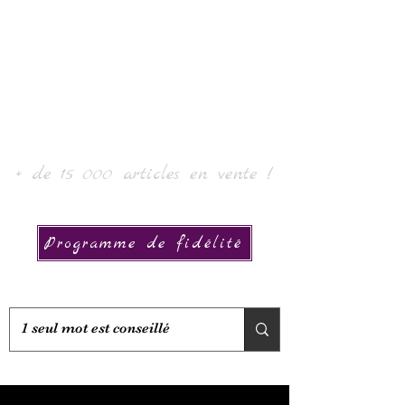
Laur' Art & Collection
+ de 15 000 articles en vente !
Programme de fidélité