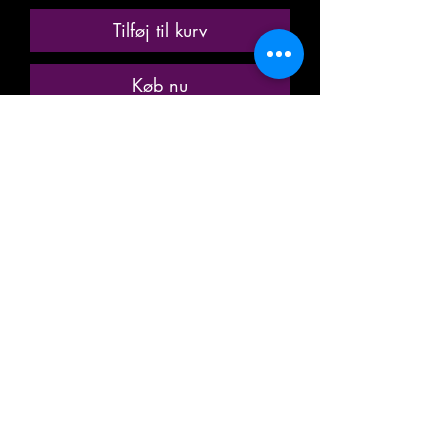
Tilføj til kurv
Køb nu
ANCIENNE MINIATURE / MODÈLE
RÉDUIT / MODÉLISME
FERROVIAIRE
MARQUE: JOUEF
RÉFÉRENCE: 5296
FOURGON DE SERVICE, INTERDIT
AUX VOYAGEURS
WAGON A BAGAGES DE FIN DE
CONVOI
TRANSPORT DE MARCHANDISE
TYPE DEV / UIC
DE LA SOCIÉTÉ NATIONALE DES
CHEMINS DE FER FRANÇAIS