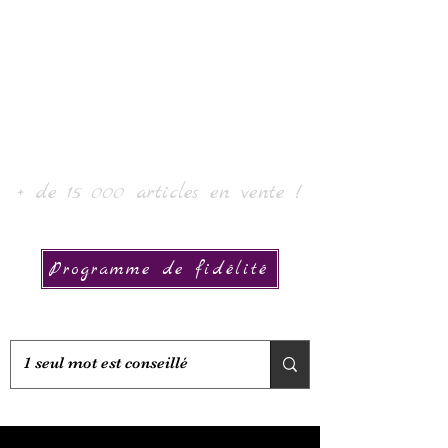
Laur' Art & Collection
+ de 15 000 articles en vente !
Programme de fidélité