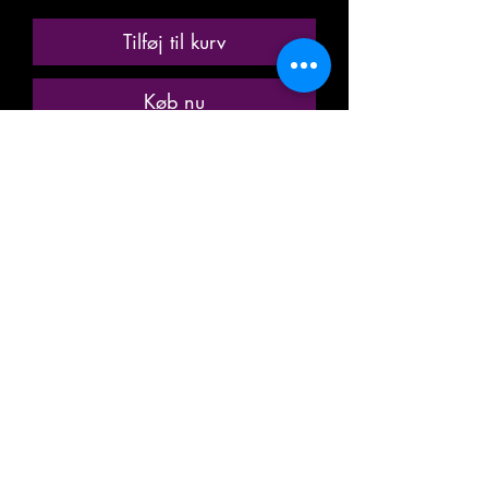
Tilføj til kurv
Køb nu
ANCIENNE MINIATURE / MODÈLE
RÉDUIT / MODÉLISME
FERROVIAIRE
MARQUE: JOUEF
REF. N° 5341 / 8641
VOITURE VOYAGEUR PASSAGER
TOURISME
TEE : TRANS EUROP EXPRESS
GRAND CONFORT
A8 tu
61 87 18-99 035-0
NON AMÉNAGÉ
A BOGGIES / BOGIES