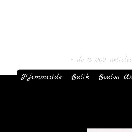
Laur' Art & C
+ de 15 000 article
Hjemmeside
Butik
Bouton Un