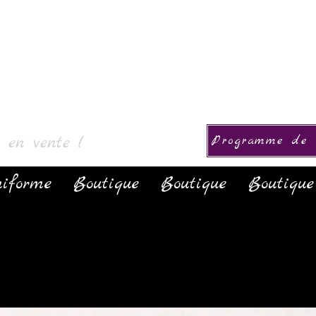
ollection
s en vente !
Programme de f
iforme
Boutique
Boutique
Boutique