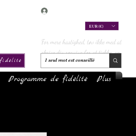
Connexion
EUR (€)
For mere hastighed, tøv ikke med at
skrive din søgning for at tjekke, om
idélité
vi har den på lager!
Programme de fidélité
Plus