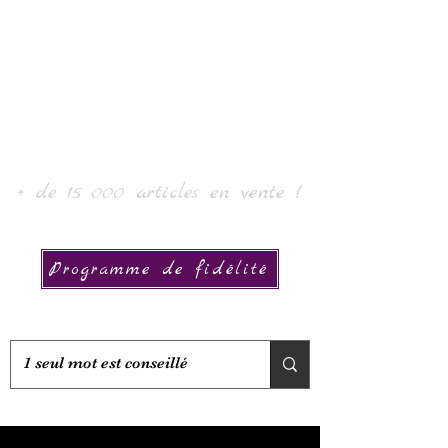
Laur' Art & Collection
+ de 15 000 articles en vente !
Programme de fidélité