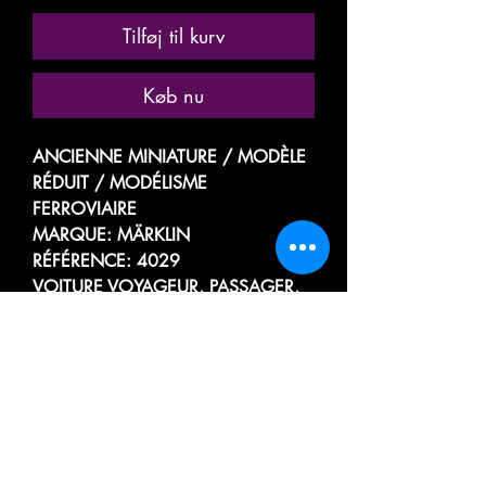
Tilføj til kurv
Køb nu
ANCIENNE MINIATURE / MODÈLE
RÉDUIT / MODÉLISME
FERROVIAIRE
MARQUE: MÄRKLIN
RÉFÉRENCE: 4029
VOITURE VOYAGEUR, PASSAGER,
TOURISME
WAGON LIT, COUCHETTE /
CARROZZA CON LETTI / SLEEPING
CAR / SCHLAFWAGEN /
KAINAMAZA / SOVEVOGN
N° 4581
ROMA - BASEL - KOLN