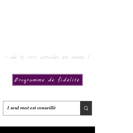
Laur' Art & Collection
+ de 15 000 articles en vente !
Programme de fidélité