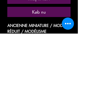
Køb nu
ANCIENNE MINIATURE / MODÈLE
RÉDUIT / MODÉLISME
FERROVIAIRE
MARQUE: MINITRIX
RÉFÉRENCE N° 15599
VOITURE VOYAGEUR PASSAGER
GRANDES LIGNES
1ere CLASSE
A COMPARTIMENTS
DES CHEMINS DE FER ALLEMAND
DEUTSCHE BAHN / DEUTSCHE
BUNDESBAHN
DB
11 671
HAMBURG - ALTONA