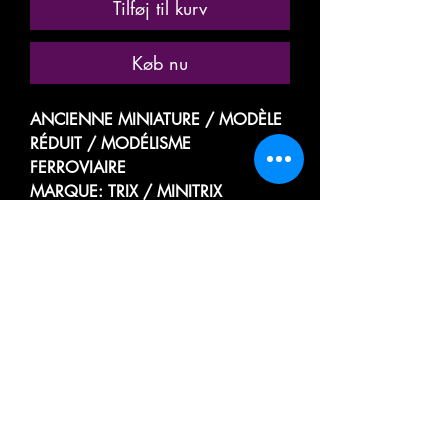
Tilføj til kurv
Køb nu
ANCIENNE MINIATURE / MODÈLE
RÉDUIT / MODÉLISME
FERROVIAIRE
MARQUE: TRIX / MINITRIX
RÉFÉRENCE N° 3012
VOITURE VOYAGEUR PASSAGER
TOURISME
WAGON RESTAURANT /
SPEISEWAGEN / DINING CAR
DES CHEMINS DE FER ALLEMAND
DEUTSCHE SERVICE GESELLSCHAFT
DER BAHN
DSG 1225
HAGEN - MUNCHEN