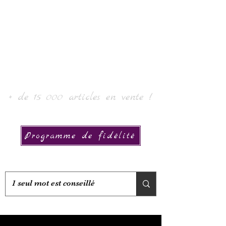
Laur' Art & Collection
+ de 15 000 articles en vente !
Programme de fidélité