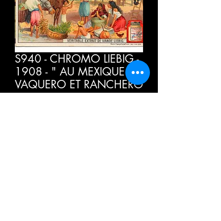
S940 - CHROMO LIEBIG -
1908 - " AU MEXIQUE " :
VAQUERO ET RANCHERO
Preis
4,00 €
inkl. MwSt.
Anzahl
*
In den Warenkorb
Sofortkauf