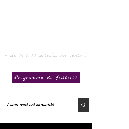
Laur' Art & Collection
+ de 15 000 articles en vente !
Programme de fidélité