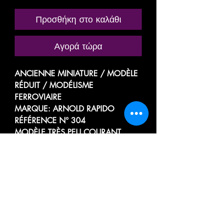
Προσθήκη στο καλάθι
Αγορά τώρα
ANCIENNE MINIATURE / MODÈLE
RÉDUIT / MODÉLISME
FERROVIAIRE
MARQUE: ARNOLD RAPIDO
RÉFÉRENCE N° 304
MODÈLE TRÈS PEU COURANT
VOITURE VOYAGEUR, PASSAGER,
TOURISME
MIXTE
2eme / 3eme CLASSE
TROMBLON / BOITE A TONNERRE
DITE " DONNERBUCHSEN "
AVEC PLATEFORMES D’EXTRÉMITÉ