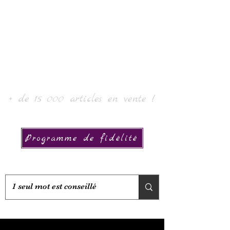
Laur' Art & Collection
+ de 15 000 articles en vente !
Programme de fidélité