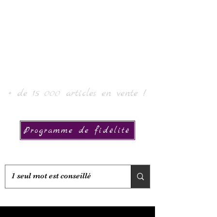
Laur' Art & Collection
+ de 15 000 articles en vente !
Programme de fidélité