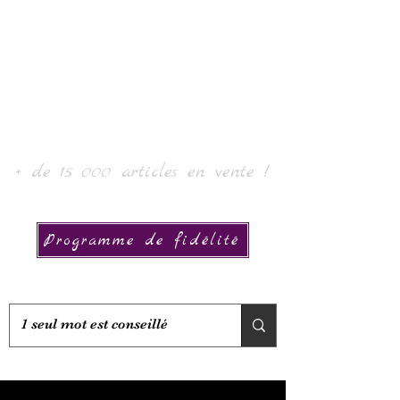
Laur' Art & Collection
+ de 15 000 articles en vente !
Programme de fidélité