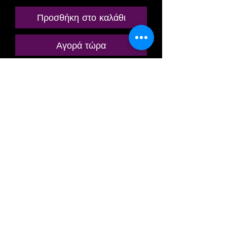
Προσθήκη στο καλάθι
Αγορά τώρα
ANCIENNE MINIATURE / MODÈLE
RÉDUIT / MODÉLISME
FERROVIAIRE
MARQUE: FALLER
REF: B- 253
VILLA, MAISON RÉSIDENTIELLE,
HABITATION MODERNE
INDIVIDUELLE
AVEC UN ÉTAGE ET TERRASSE
(ACTUELLEMENT DANS MES
VENTES DE NOMBREUSES
MAQUETTES POUVANT ÊTRE
ASSOCIÉES)