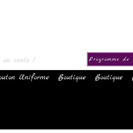
ollection
s en vente !
Programme de f
outon Uniforme
Boutique
Boutique