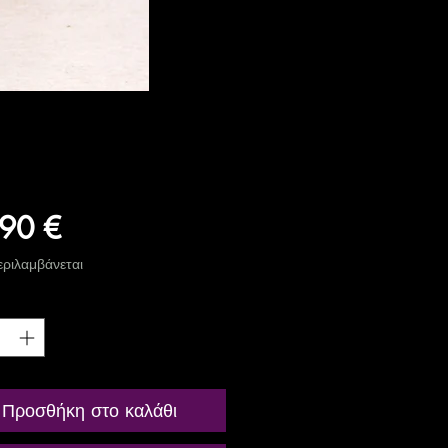
Τιμή
90 €
ριλαμβάνεται
ητα
*
Προσθήκη στο καλάθι