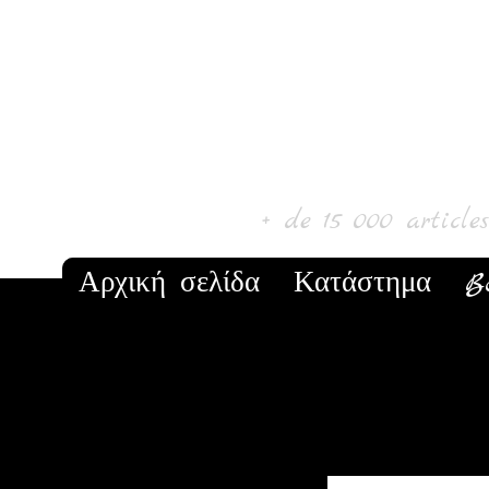
Laur' Art & C
+ de 15 000 article
Αρχική σελίδα
Κατάστημα
B