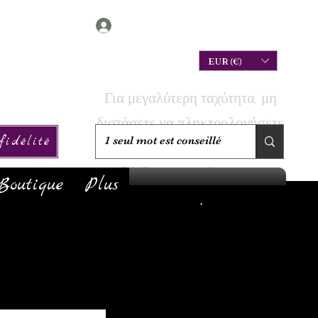
Connexion
EUR (€)
Για μεγαλύτερη ταχύτητα, μη
διστάσετε να πληκτρολογήσετε
idélité
την αναζήτησή σας για να
ελέγξετε αν το έχουμε σε
Boutique
Plus
απόθεμα!