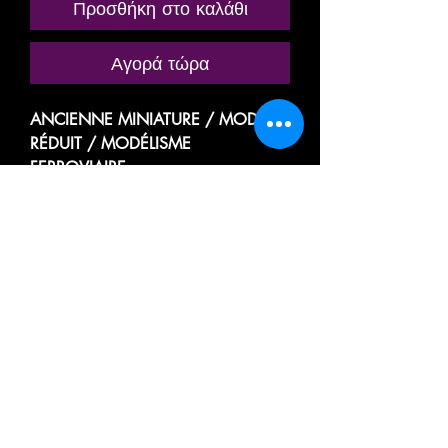
Προσθήκη στο καλάθι
Αγορά τώρα
ANCIENNE MINIATURE / MODÈLE
RÉDUIT / MODÉLISME
FERROVIAIRE
MARQUE: FRANCE TRAINS
RÉFÉRENCE N° 224K
VOITURE VOYAGEUR PASSAGER
GRANDES LIGNES
A RIVETS
MIXTE
3e CLASSE A 5 COMPARTIMENTS
/ FOURGON A BAGAGES
TYPE OCEM
A FLANCS LISSE
DE LA SOCIÉTÉ NATIONALE DES