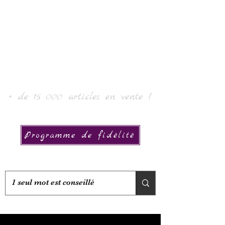
Laur' Art & Collection
+ de 15 000 articles en vente !
Programme de fidélité