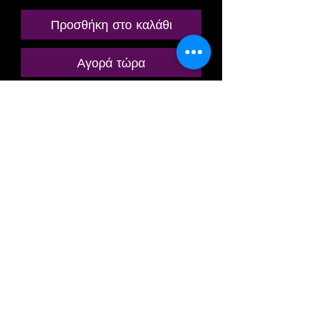
Προσθήκη στο καλάθι
Αγορά τώρα
ANCIENNE MINIATURE / MODÈLE
RÉDUIT / MODÉLISME
FERROVIAIRE
MARQUE: FRANCE TRAINS
RÉFÉRENCE N° 221
VOITURE VOYAGEUR PASSAGER
GRANDES LIGNES
A RIVETS
1ere CLASSE
A 8 COMPARTIMENTS
TYPE OCEM
A FLANCS LISSES
DE LA SOCIÉTÉ NATIONALE DES