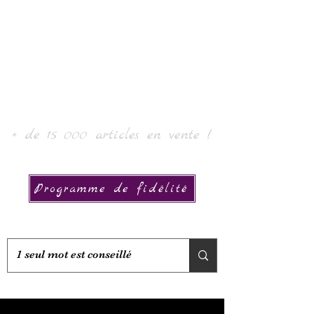
Laur' Art & Collection
+ de 15 000 articles en vente !
Programme de fidélité