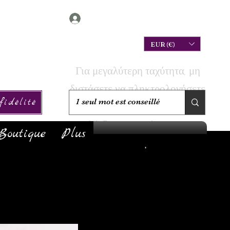
Connexion
EUR (€)
Για μεγαλύτερη ταχύτητα, μη
διστάσετε να πληκτρολογήσετε
idélité
την αναζήτησή σας για να
ελέγξετε αν το έχουμε σε
Boutique
Plus
απόθεμα!