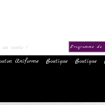
ollection
s en vente !
Programme de f
outon Uniforme
Boutique
Boutique