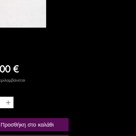
Τιμή
00 €
ριλαμβάνεται
ητα
*
Προσθήκη στο καλάθι