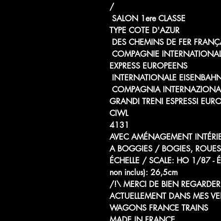
/
SALON 1ere CLASSE
TYPE COTE D'AZUR
DES CHEMINS DE FER FRANÇ
COMPAGNIE INTERNATIONAL
EXPRESS EUROPEENS
INTERNATIONALE EISENBAH
COMPAGNIA INTERNAZIONALE
GRANDI TRENI ESPRESSI EURO
CIWL
4131
AVEC AMÉNAGEMENT INTÉRIEU
A BOGGIES / BOGIES, ROUES
ÉCHELLE / SCALE: HO 1/87
non inclus): 26,5cm
/!\ MERCI DE BIEN REGARDER 
ACTUELLEMENT DANS MES VE
WAGONS FRANCE TRAINS
MADE IN FRANCE