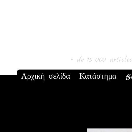
Laur' Art & C
+ de 15 000 article
Αρχική σελίδα
Κατάστημα
B