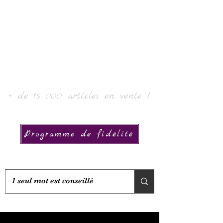
Laur' Art & Collection
+ de 15 000 articles en vente !
Programme de fidélité