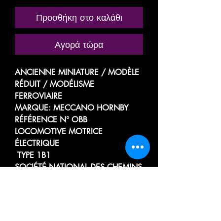
Προσθήκη στο καλάθι
Αγορά τώρα
ANCIENNE MINIATURE / MODÈLE
RÉDUIT / MODÉLISME
FERROVIAIRE
MARQUE: MECCANO HORNBY
RÉFÉRENCE N° OBB
LOCOMOTIVE MOTRICE
ÉLECTRIQUE
TYPE 1B1
SOCIÉTÉ NATIONAL DES CHEMINS
DE FER FRANÇAIS
SNCF
BB 8051
PANTOGRAPHES REPLIABLES