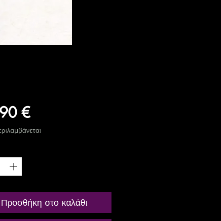
Τιμή
90 €
ριλαμβάνεται
ητα
*
Προσθήκη στο καλάθι