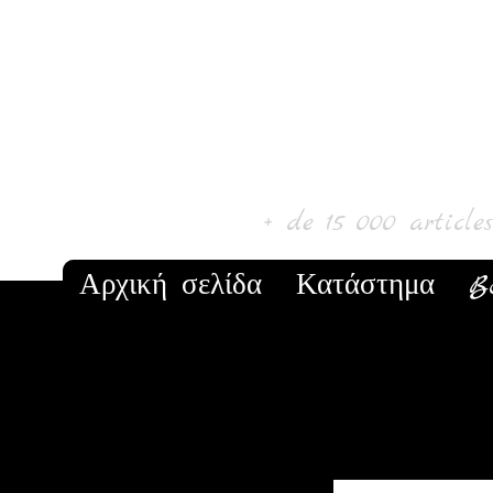
Laur' Art & C
+ de 15 000 article
Αρχική σελίδα
Κατάστημα
B