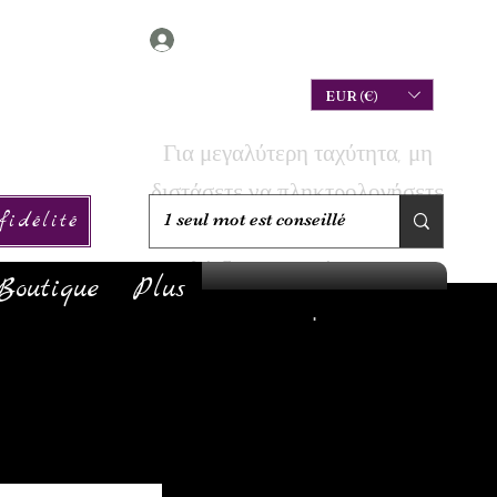
Connexion
EUR (€)
Για μεγαλύτερη ταχύτητα, μη
διστάσετε να πληκτρολογήσετε
idélité
την αναζήτησή σας για να
ελέγξετε αν το έχουμε σε
Boutique
Plus
απόθεμα!