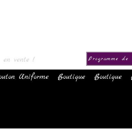
ollection
s en vente !
Programme de f
outon Uniforme
Boutique
Boutique