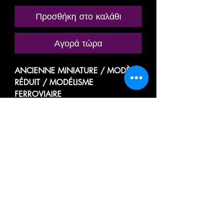
Προσθήκη στο καλάθι
Αγορά τώρα
ANCIENNE MINIATURE / MODÈLE
RÉDUIT / MODÉLISME
FERROVIAIRE
MARQUE: JOUEF
RÉFÉRENCE N° 657
WAGON AVEC PLATEFORME A
TRÉMIE HOUILLER
MINÉRALIER / WHEEL HOPPER / A
BALLAST
TRANSPORT DE MARCHANDISE,
MINERAIS, GRAVIER, SABLE,
PIERRE, CHARBON...etc
DÉCHARGEMENT PAR GRAVITÉ