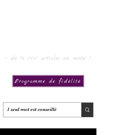
Laur' Art & Collection
+ de 15 000 articles en vente !
Programme de fidélité