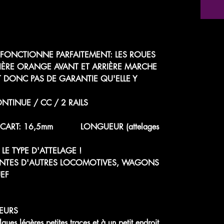
, FONCTIONNE PARFAITEMENT: LES ROUES
IÈRE ORANGE AVANT ET ARRIÈRE MARCHE
T DONC PAS DE GARANTIE QU'ELLE Y
TINUE / CC / 2 RAILS
 - ÉCART: 16,5mm LONGUEUR (attelages
LE TYPE D'ATTELAGE !
ENTES D'AUTRES LOCOMOTIVES, WAGONS
EF
EURS
 légères petites traces et à un petit endroit