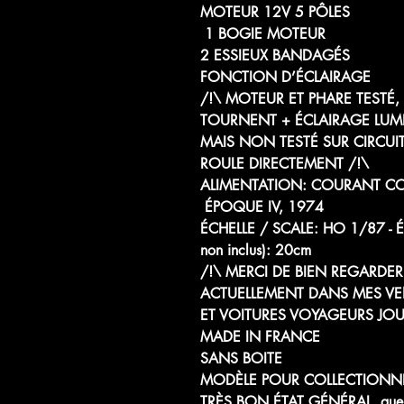
MOTEUR 12V 5 PÔLES
1 BOGIE MOTEUR
2 ESSIEUX BANDAGÉS
FONCTION D’ÉCLAIRAGE
/!\ MOTEUR ET PHARE TESTÉ
TOURNENT + ÉCLAIRAGE LUM
MAIS NON TESTÉ SUR CIRCUI
ROULE DIRECTEMENT /!\
ALIMENTATION: COURANT CON
ÉPOQUE IV, 1974
ÉCHELLE / SCALE: HO 1/87
non inclus): 20cm
/!\ MERCI DE BIEN REGARDER 
ACTUELLEMENT DANS MES V
ET VOITURES VOYAGEURS JOU
MADE IN FRANCE
SANS BOITE
MODÈLE POUR COLLECTIONN
TRÈS BON ÉTAT GÉNÉRAL, quelques