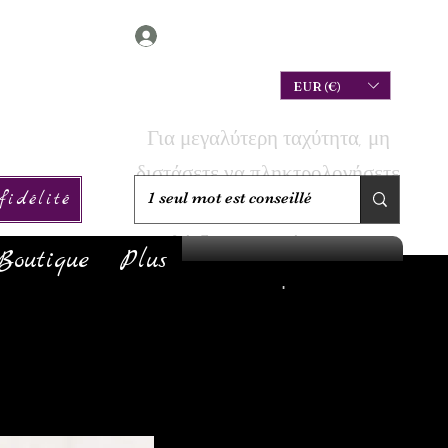
Connexion
EUR (€)
Για μεγαλύτερη ταχύτητα, μη
διστάσετε να πληκτρολογήσετε
idélité
την αναζήτησή σας για να
ελέγξετε αν το έχουμε σε
Boutique
Plus
απόθεμα!