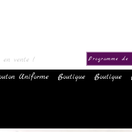
ollection
s en vente !
Programme de f
outon Uniforme
Boutique
Boutique