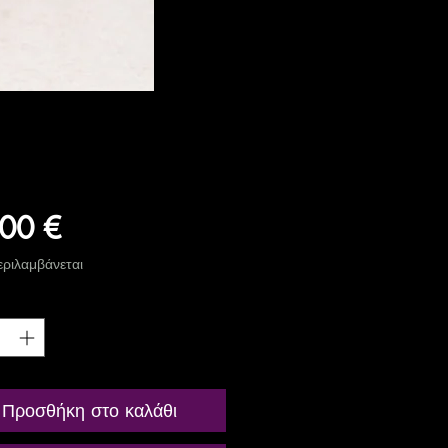
Τιμή
00 €
ριλαμβάνεται
ητα
*
Προσθήκη στο καλάθι