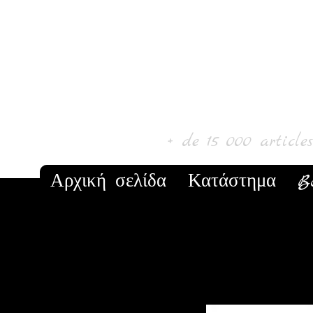
Laur' Art & C
+ de 15 000 article
Αρχική σελίδα
Κατάστημα
B