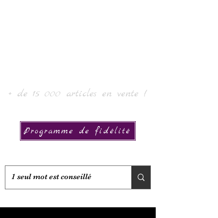
Laur' Art & Collection
+ de 15 000 articles en vente !
Programme de fidélité