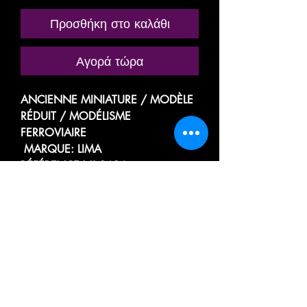
Προσθήκη στο καλάθι
Αγορά τώρα
ANCIENNE MINIATURE / MODÈLE
RÉDUIT / MODÉLISME
FERROVIAIRE
MARQUE: LIMA
RÉFÉRENCE N° 1616
LOCOMOTIVE MOTRICE
ÉLECTRIQUE DE MANŒUVRE
TYPE Bo SERIE E 216 ( Ex E69 / Br
169 de la DB )
DES CHEMINS DE FER ITALIEN -
FERROVIE DELLO STATO ITALIANE
FS 216015
MODÈLE D'ORIGINE SANS