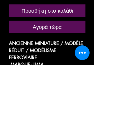
Προσθήκη στο καλάθι
Αγορά τώρα
ANCIENNE MINIATURE / MODÈLE
RÉDUIT / MODÉLISME
FERROVIAIRE
MARQUE: LIMA
RÉFÉRENCE N° 201649 LG / 20
1649 LG
LOCOTRACTEUR LOCOMOTIVE
DIESEL DE MANŒUVRE
TYPE MDT
DE LA SOCIÉTÉ NATIONALE DES
CHEMINS DE FER FRANÇAIS
SNCF
501