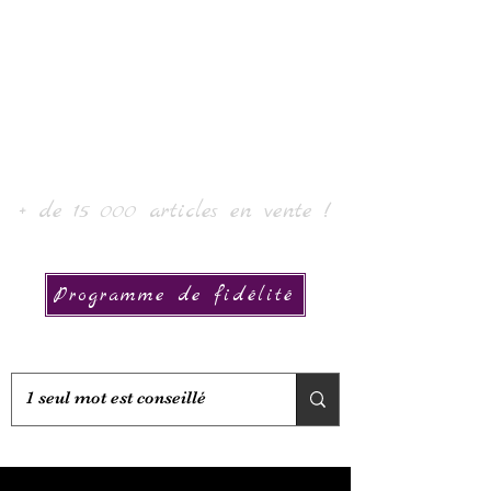
Laur' Art & Collection
+ de 15 000 articles en vente !
Programme de fidélité