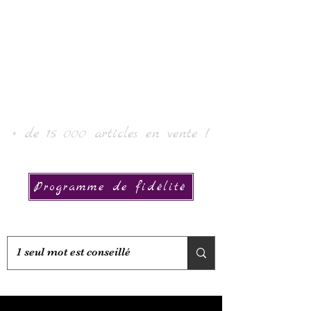
Laur' Art & Collection
+ de 15 000 articles en vente !
Programme de fidélité