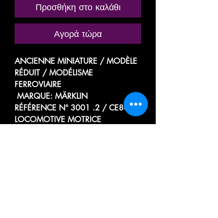
Προσθήκη στο καλάθι
Αγορά τώρα
ANCIENNE MINIATURE / MODÈLE
RÉDUIT / MODÉLISME
FERROVIAIRE
MARQUE: MÄRKLIN
RÉFÉRENCE N° 3001 .2 / CE800
LOCOMOTIVE MOTRICE
ÉLECTRIQUE
LOCOTRACTEUR A CABINE
CENTRALE
TYPE Co A BIELLES
SÉRIE BR
DES CHEMINS DE FER ALLEMAND
DEUTSCHE BAHN
E 63 02 / E6302