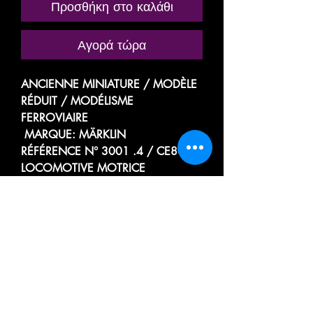
Προσθήκη στο καλάθι
Αγορά τώρα
ANCIENNE MINIATURE / MODÈLE
RÉDUIT / MODÉLISME
FERROVIAIRE
MARQUE: MÄRKLIN
RÉFÉRENCE N° 3001 .4 / CE800
LOCOMOTIVE MOTRICE
ÉLECTRIQUE
LOCOTRACTEUR A CABINE
CENTRALE
TYPE Co A BIELLES
SÉRIE BR
DES CHEMINS DE FER ALLEMAND
DEUTSCHE BAHN
E 63 02 / E6302