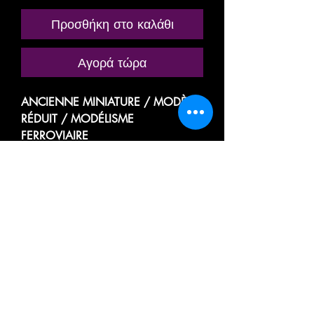
Προσθήκη στο καλάθι
Αγορά τώρα
ANCIENNE MINIATURE / MODÈLE
RÉDUIT / MODÉLISME
FERROVIAIRE
MARQUE: MÄRKLIN / MAERKLIN
MINI-CLUB
RÉFÉRENCE N° 8611
WAGON CITERNE /
KESSELWAGEN
WAGON PLAT, PLATEFORME /
PORTE CUVE, RÉSERVOIR
SHELL
TRANSPORT DE MARCHANDISES
LIQUIDE OU GAZEUX DE PRODUITS