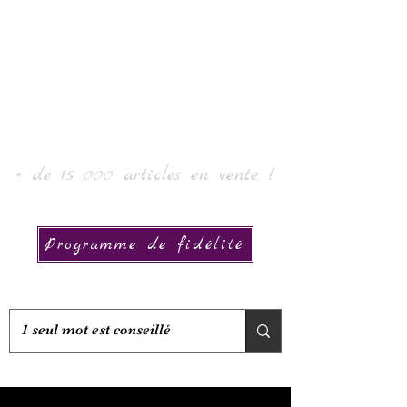
Laur' Art & Collection
+ de 15 000 articles en vente !
Programme de fidélité