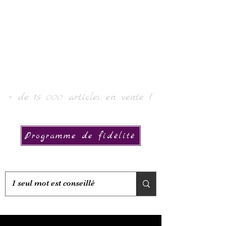
Laur' Art & Collection
+ de 15 000 articles en vente !
Programme de fidélité