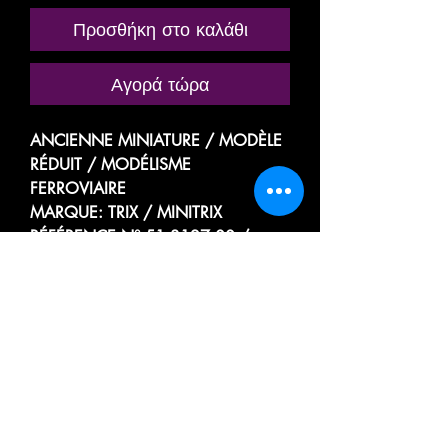
Προσθήκη στο καλάθι
Αγορά τώρα
ANCIENNE MINIATURE / MODÈLE
RÉDUIT / MODÉLISME
FERROVIAIRE
MARQUE: TRIX / MINITRIX
RÉFÉRENCE N° 51 3127 00 /
13127 (nouvelle ref)
VOITURE VOYAGEUR PASSAGER
TOURISME A RIVETS
A 10 COMPARTIMENTS
3e CLASSE
TYPE C10 myfi
EX DRG
DE LA SOCIÉTÉ NATIONALE DES