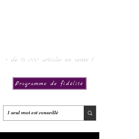
Laur' Art & Collection
+ de 15 000 articles en vente !
Programme de fidélité