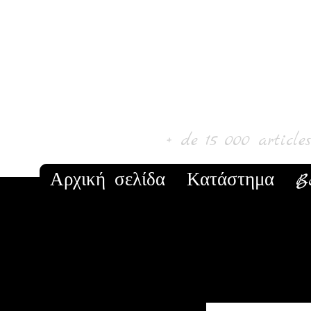
Laur' Art & C
+ de 15 000 article
Αρχική σελίδα
Κατάστημα
B