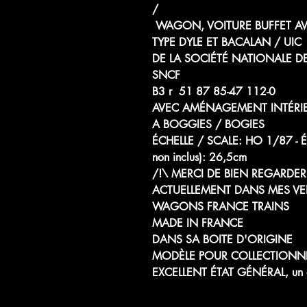
/
WAGON, VOITURE BUFFET AV
TYPE DYLE ET BACALAN / UIC
DE LA SOCIÉTÉ NATIONALE D
SNCF
B3 r 51 87 85-47 112-0
AVEC AMÉNAGEMENT INTÉRI
A BOGGIES / BOGIES
ÉCHELLE / SCALE: HO 1/87
non inclus): 26,5cm
/!\ MERCI DE BIEN REGARDER 
ACTUELLEMENT DANS MES VE
WAGONS FRANCE TRAINS
MADE IN FRANCE
DANS SA BOITE D'ORIGINE
MODÈLE POUR COLLECTIONN
EXCELLENT ÉTAT GÉNÉRAL, un atte