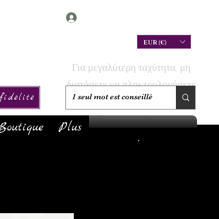
Connexion
EUR (€)
Για μεγαλύτερη ταχύτητα, μη
διστάσετε να πληκτρολογήσετε
idélité
την αναζήτησή σας για να
ελέγξετε αν το έχουμε σε
Boutique
Plus
απόθεμα!