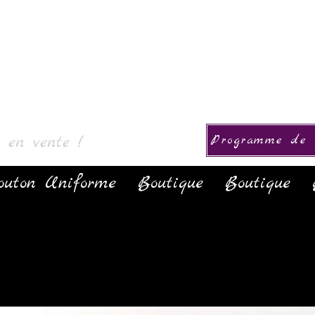
ollection
s en vente !
Programme de f
outon Uniforme
Boutique
Boutique