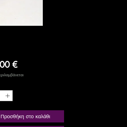
Τιμή
00 €
ριλαμβάνεται
ητα
*
Προσθήκη στο καλάθι