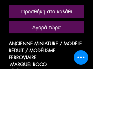
Προσθήκη στο καλάθι
Αγορά τώρα
ANCIENNE MINIATURE / MODÈLE
RÉDUIT / MODÉLISME
FERROVIAIRE
MARQUE: ROCO
RÉFÉRENCE N° ???
TRÈS RARE MODÈLE
WAGON A COMPARTIMENTS
MIXTE
VOITURE VOYAGEUR, PASSAGER,
TOURISME A PORTIÈRES LATÉRALES
3eme CLASSE
/ FOURGON DE SERVICE, A
BAGAGES