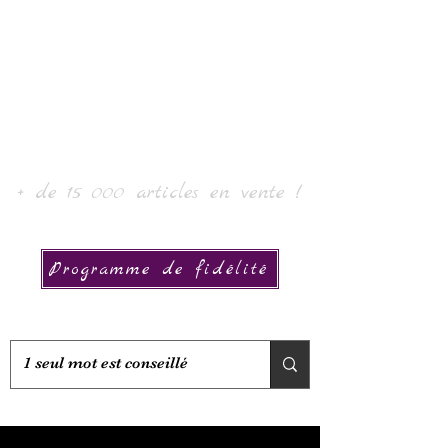
Laur' Art & Collection
+ de 15 000 articles en vente !
Programme de fidélité