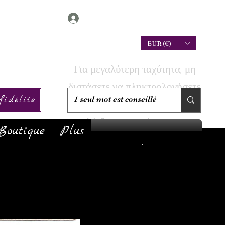
Connexion
EUR (€)
Για μεγαλύτερη ταχύτητα, μη
διστάσετε να πληκτρολογήσετε
idélité
την αναζήτησή σας για να
ελέγξετε αν το έχουμε σε
Boutique
Plus
απόθεμα!