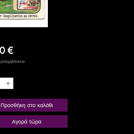
Τιμή
0 €
ριλαμβάνεται
ητα
*
Προσθήκη στο καλάθι
Αγορά τώρα