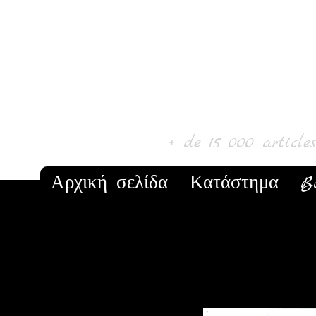
Laur' Art & C
+ de 15 000 article
Αρχική σελίδα
Κατάστημα
B