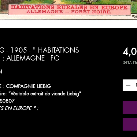
4,0
 - 1905 - " HABITATIONS
 : ALLEMAGNE - FO
ΦΠΑ Πε
N
Ποσότ
 : COMPAGNIE LIEBIG
ire: "Véritable extrait de viande Liebig"
 S0807
ES EN EUROPE
" :