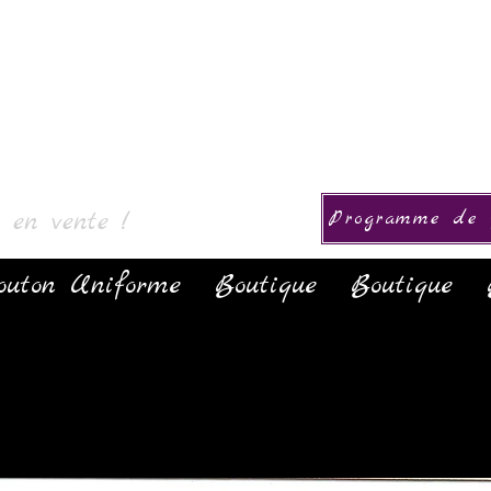
ollection
s en vente !
Programme de f
outon Uniforme
Boutique
Boutique