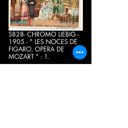
S828- CHROMO LIEBIG -
1905 - " LES NOCES DE
FIGARO, OPERA DE
MOZART " : 1.
Τιμή
4,00 €
ΦΠΑ Περιλαμβάνεται
Ποσότητα
*
Προσθήκη στο καλάθι