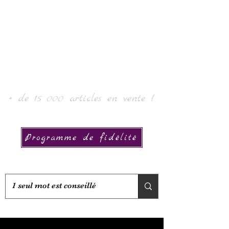
Laur' Art & Collection
+ de 15 000 articles en vente !
Programme de fidélité