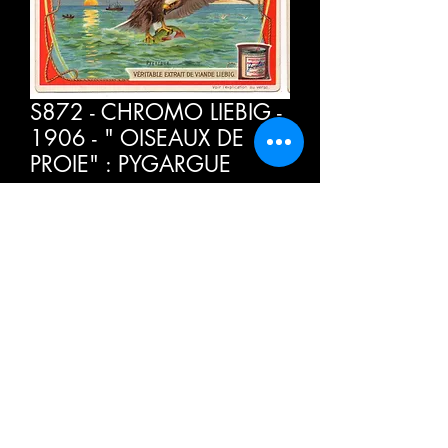
S872 - CHROMO LIEBIG -
1906 - " OISEAUX DE
PROIE" : PYGARGUE
Τιμή
4,00 €
ΦΠΑ Περιλαμβάνεται
Ποσότητα
*
Προσθήκη στο καλάθι
Αγορά τώρα