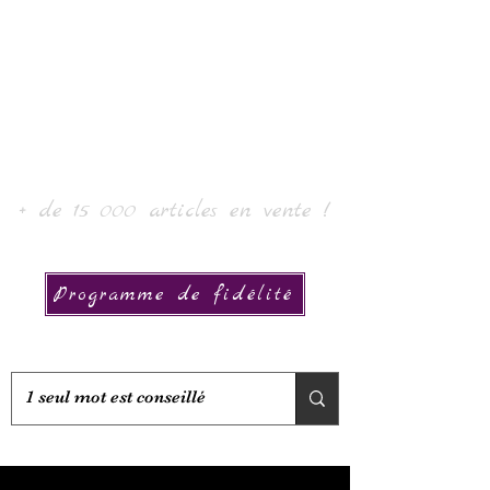
Laur' Art & Collection
+ de 15 000 articles en vente !
Programme de fidélité