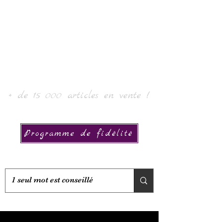
Laur' Art & Collection
+ de 15 000 articles en vente !
Programme de fidélité