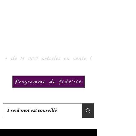
Laur' Art & Collection
+ de 15 000 articles en vente !
Programme de fidélité