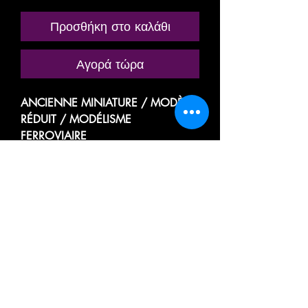
Προσθήκη στο καλάθι
Αγορά τώρα
ANCIENNE MINIATURE / MODÈLE
RÉDUIT / MODÉLISME
FERROVIAIRE
MARQUE: KIBRI
RÉFÉRENCE N° 38350
MAISON BOURGEOISE DE VILLE
D'ANGLE ET MITOYENNE
AVEC UNE TERRASSE AMÉNAGÉE
SUR LE TROTTOIR AVEC CHAISES,
BANCS ET TABLES / CAFÉ
RÉSIDENCE, HABITATION,
IMMEUBLE A 4 FAÇADES + 2
VIERGES POUR MITOYENNETÉ