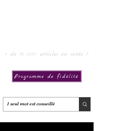
Laur' Art & Collection
+ de 15 000 articles en vente !
Programme de fidélité