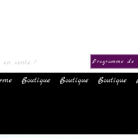
ction
s en vente !
Programme de f
orme
Boutique
Boutique
Boutique