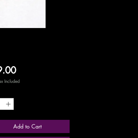
Price
9.00
ax Included
ty
*
Add to Cart