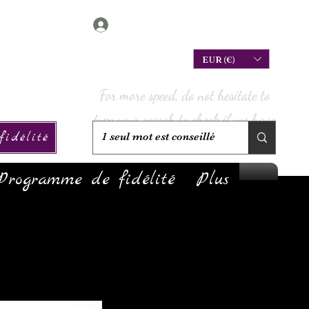
Connexion
EUR (€)
For more speed, do not hesitate to
type your search to check if we have
idélité
it in stock!
Programme de fidélité
Plus