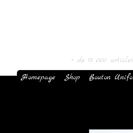
Laur' Art & Colle
+ de 15 000 article
Homepage
Shop
Bouton Unif