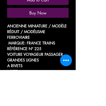
Buy Now
ANCIENNE MINIATURE / MODÈLE
RÉDUIT / MODÉLISME
FERROVIAIRE
MARQUE: FRANCE TRAINS
RÉFÉRENCE N° 225
VOITURE VOYAGEUR PASSAGER
GRANDES LIGNES
A RIVETS
MIXTE
2e CLASSE A 3 COMPARTIMENTS
/ WAGON, VOITURE BAR
TYPE OCEM
A FLANCS LISSE
DE LA SOCIÉTÉ NATIONALE DES
CHEMINS DE FER FRANÇAIS