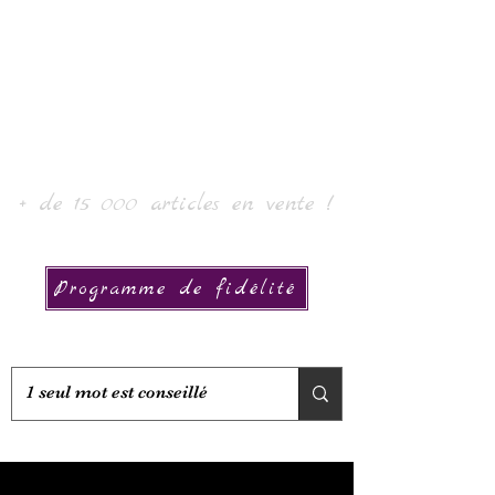
Laur' Art & Collection
+ de 15 000 articles en vente !
Programme de fidélité