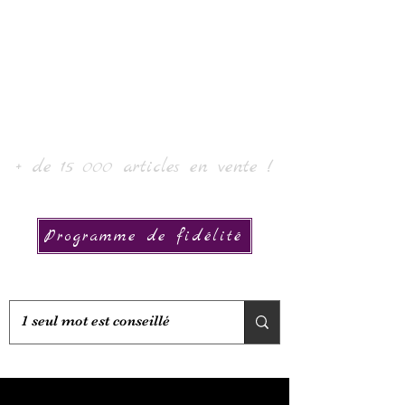
Laur' Art & Collection
+ de 15 000 articles en vente !
Programme de fidélité