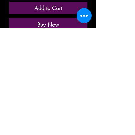
Add to Cart
Buy Now
ANCIENNE MINIATURE / MODÈLE
RÉDUIT / MODÉLISME
FERROVIAIRE
MARQUE: FRANCE TRAINS
RÉFÉRENCE N° 243
VOITURE VOYAGEUR PASSAGER
GRANDES LIGNES
A RIVETS
2eme CLASSE
A 10 COMPARTIMENTS
TYPE OCEM / UIC
A FLANCS LISSES
DE LA SOCIÉTÉ NATIONALE DES