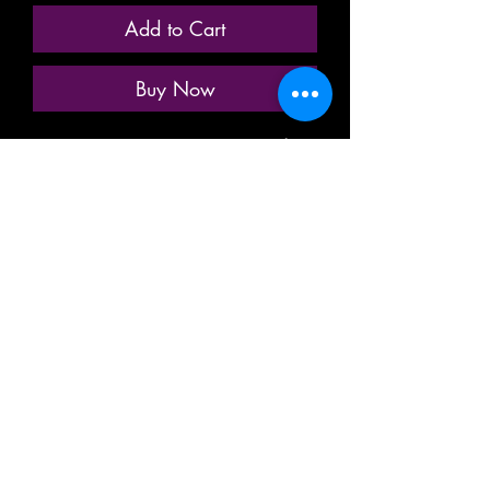
Add to Cart
Buy Now
ANCIENNE MINIATURE / MODÈLE
RÉDUIT / MODÉLISME
FERROVIAIRE
MARQUE: MECCANO HORNBY
AcHO
RÉFÉRENCE N° 7131
WAGON COUVERT RÉFRIGÉRANT/
FOURGON FRIGORIFIQUE /
ISOTHERME DE FRET
TRANSPORT RÉFRIGÉRÉ, CONGELÉ
FINDUS SURGELÉ
DE LA SOCIÉTÉ NATIONALE DES
CHEMINS DE FER FRANÇAIS