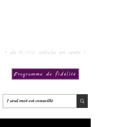
Laur' Art & Collection
+ de 15 000 articles en vente !
Programme de fidélité