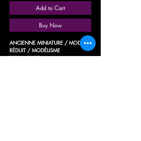
Add to Cart
Buy Now
ANCIENNE MINIATURE / MODÈLE
RÉDUIT / MODÉLISME
FERROVIAIRE
MARQUE: MECCANO HORNBY
AcHO
RÉFÉRENCE: N° 7310
WAGON FIN DE CONVOI /
FOURGON DE QUEUE /
FOURGON-FREIN / CABOOSE /
CAMBUSE
FOURGON INTERDIT AUX
VOYAGEURS
A DOUBLE PORTE LATÉRALE