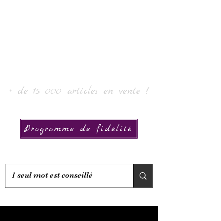
Laur' Art & Collection
+ de 15 000 articles en vente !
Programme de fidélité