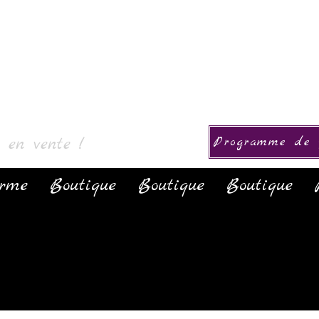
ction
s en vente !
Programme de f
orme
Boutique
Boutique
Boutique