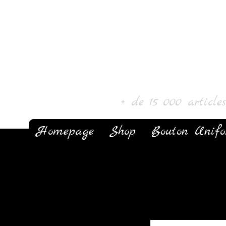
Laur' Art & Colle
+ de 15 000 article
Homepage
Shop
Bouton Unif