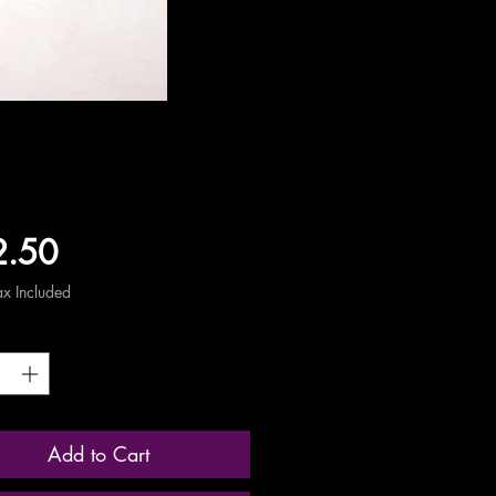
Price
2.50
ax Included
ty
*
Add to Cart