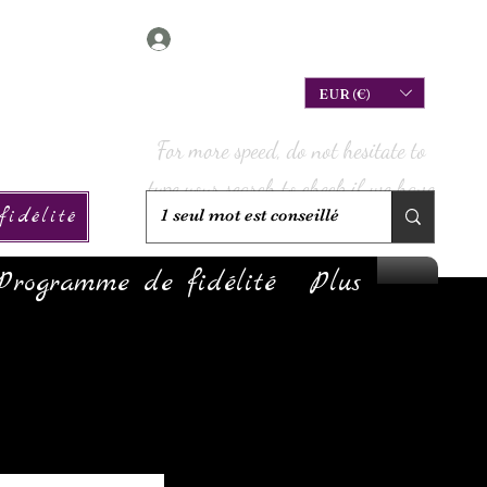
Connexion
EUR (€)
For more speed, do not hesitate to
type your search to check if we have
idélité
it in stock!
Programme de fidélité
Plus