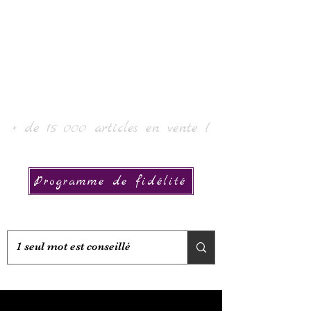
Laur' Art & Collection
+ de 15 000 articles en vente !
Programme de fidélité