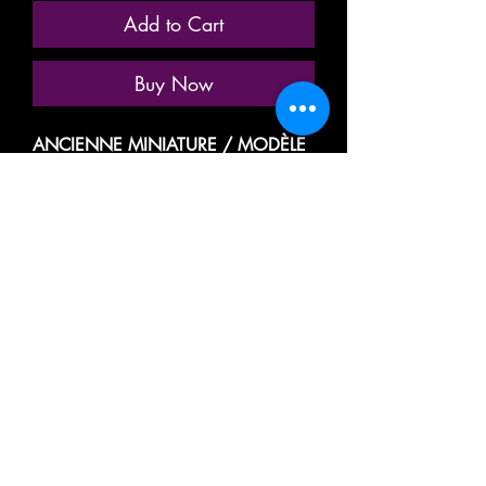
Add to Cart
Buy Now
ANCIENNE MINIATURE / MODÈLE
RÉDUIT / MODÉLISME
FERROVIAIRE
MARQUE: JOUEF
RÉFÉRENCE: 5363
MIXTE
VOITURE VOYAGEUR, PASSAGER,
TOURISME
2eme CLASSE
/
WAGON FOURGON TRANSPORT
A BAGAGES, COURRIER..
CORAIL
TYPE VU