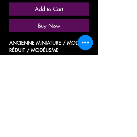
Add to Cart
Buy Now
ANCIENNE MINIATURE / MODÈLE
RÉDUIT / MODÉLISME
FERROVIAIRE
MARQUE: JOUEF CHAMPAGNOLE
RÉFÉRENCE N° 6480
WAGON FIN DE CONVOI /
FOURGON DE QUEUE /
FOURGON-FREIN / CABOOSE /
CAMBUSE
TYPE M
(PORTE LATÉRALE FIXE NON
COULISSANTE)
TRANSPORT DE MARCHANDISES