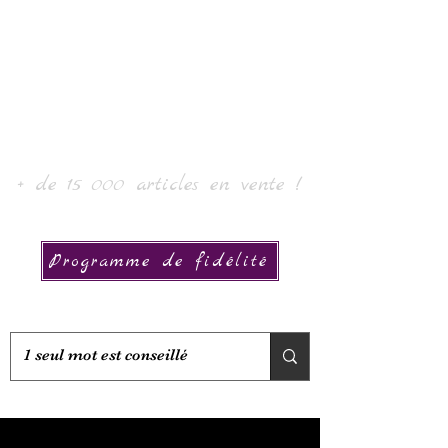
Laur' Art & Collection
+ de 15 000 articles en vente !
Programme de fidélité